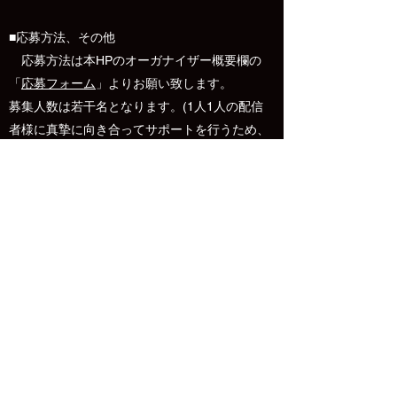
■応募方法、その他
​ 応募方法は本HPのオーガナイザー概要欄の
「
応募フォーム
」よりお願い致します。
募集人数は若干名となります。(1人1人の配信
者様に真摯に向き合ってサポートを行うため、
現在大量募集はしておりません)
審査に関してはおおよそ10営業日ほどお時間を
いただきます。その間に配信者の方の配信内容
等をチェックさせていただきます。ただし、配
信頻度が極端に少ない場合等はさらにお時間を
いただく場合があります。
■本募集は株式会社インターネット立方体によ
るものであり、SHOWROOM株式会社と本募集
とに直接の関係はございません。
SHOWROOMに関しての詳細は